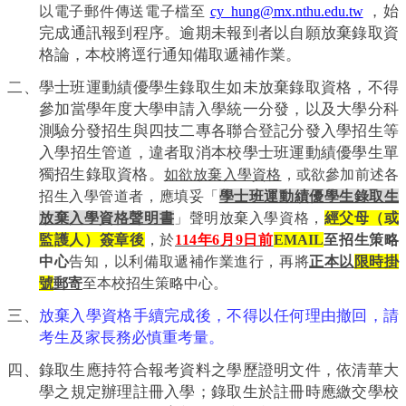
，始
以電子郵件傳送電子檔至
cy_hung@mx.nthu.edu.tw
完成通訊報到程序。逾期未報到者以自願放棄錄取資
格論，本校將逕行通知備取遞補作業。
二、學士班運動績優學生錄取生如未放棄錄取資格，不得
參加當學年度大學申請入學統一分發，以及大學分科
測驗分發招生與四技二專各聯合登記分發入學招生等
入學招生管道，違者取消本校學士班運動績優學生單
獨招生錄取資格。
如欲放棄入學資格
，或欲參加前述各
招生入學管道者，應填妥「
學士班運動績優學生錄取生
放棄入學資格聲明書
」聲明放棄入學資格
，
經父母（或
監護人）簽章後
，於
114
年6月9日前
EMAIL
至招生策略
中心
告知，以利備取遞補作業進行，再將
正本以
限時掛
號
郵寄
至本校招生策略中心。
三、
放棄入學資格手續完成後，不得以任何理由撤回，請
考生及家長務必慎重考量。
四、錄取生應持符合報考資料之學歷證明文件，依清華大
學之規定辦理註冊入學；錄取生於註冊時應繳交學校