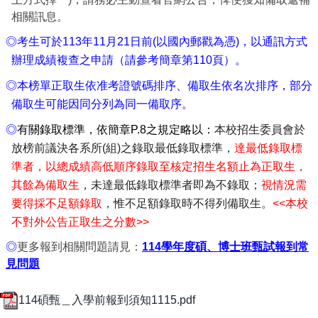
相關訊息。
◎考生可於113年11月21日前(以國內郵戳為憑)，以通訊方式
辦理成績複查之申請（請參考簡章第110頁）。
◎本榜單正取生依准考證號碼排序、備取生依名次排序，部分
備取生可能因同分列為同一備取序。
◎
有關錄取標準，依簡章P.8之規定略以：
本校招生委員會於
放榜前議決各系所(組)之錄取最低錄取標準，
達最低錄取標
準者，以總成績高低順序錄取至核定招生名額止為正取生，
其餘為備取生
，未達最低錄取標準者即為不錄取；
視情況需
要得採不足額錄取
，惟不足額錄取時不得列備取生。
<<
本校
不對外公告正取生之分數>>
◎
更多報到相關問題請見：
114
學年度碩、博士班甄試報到常
見問題
114碩甄＿入學前報到須知1115.pdf