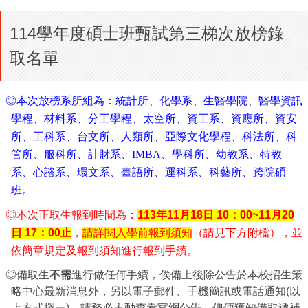
114學年度碩士班甄試第三梯次放榜錄
取名單
◎本次放榜系所組為：
統計所、化學系、生醫學院、醫學資訊
學程、材料系、分工學程、太空所、資工系、資應所、資安
所、工科系、台文所、人類所、亞際文化學程、科法所、科
管所、服科所、計財系、IMBA、學科所、幼教系、特教
系、心諮系、環文系、臺語所、運科系、科藝所、跨院碩
班
。
◎本次正取生報到時間為：
113
年11月18日 10：00~11月20
日 17：00止
，
請詳閱入學前報到須知
（請見下方附檔），並
依簡章規定及報到須知進行報到手續。
◎備取生
不需
進行做任何手續，俟備上後除公告於本校招生策
略中心最新消息外，另以電子郵件、手機簡訊或電話通知(以
上方式擇一)，請務必主動查看官網公告，俾便獲知備取遞補