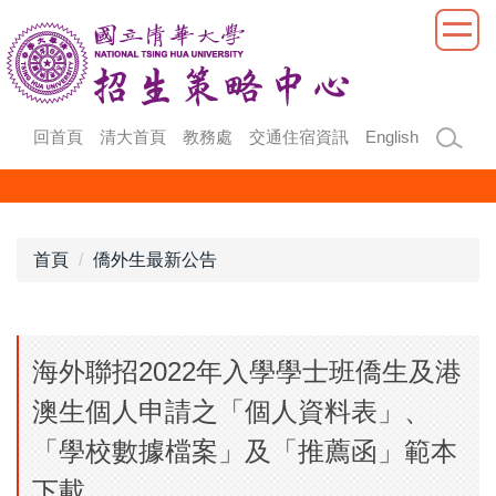
跳
到
主
要
內
回首頁
清大首頁
教務處
交通住宿資訊
English
容
區
首頁
僑外生最新公告
海外聯招2022年入學學士班僑生及港
澳生個人申請之「個人資料表」、
「學校數據檔案」及「推薦函」範本
下載