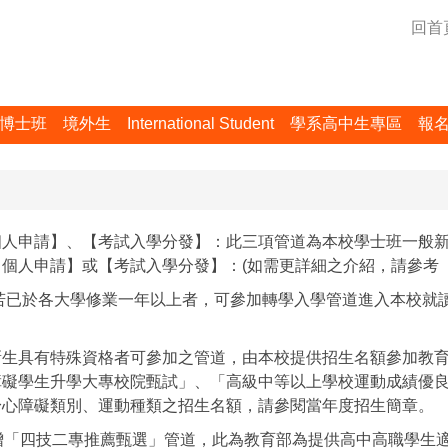
回首
博士班
境外生
International Student
學系高中生專區
報
個人申請】、【考試入學分發】：此三項管道為本校學士班一般
個人申請】或【考試入學分發】：(如需更詳細之介紹，請參考
若已於各大學修業一年以上者，可參加轉學入學管道進入本校就
新生具有特殊資格者可參加之管道，由本校提供招生名額參加教
障礙學生升學大專校院甄試」、「高級中等以上學校運動成績優
身心障礙類別、運動種類之招生名額，請參閱當年度招生簡章。
增「四技二專推薦甄選」管道，此為教育部為提供高中高職學生