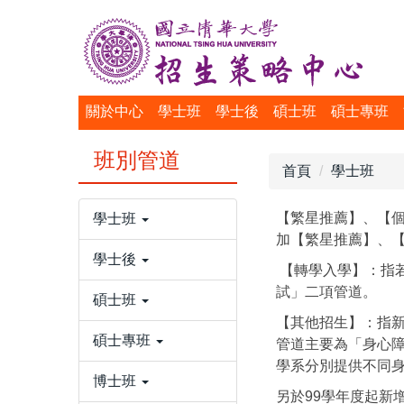
跳
到
主
要
內
關於中心
學士班
學士後
碩士班
碩士專班
容
區
班別管道
首頁
學士班
【繁星推薦】、【
學士班
加【繁星推薦】、【
學士後
【轉學入學】：指
試」二項管道。
碩士班
【其他招生】：指
碩士專班
管道主要為「身心
學系分別提供不同
博士班
另於99學年度起新