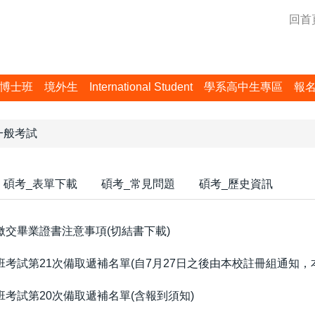
回首
博士班
境外生
International Student
學系高中生專區
報
一般考試
碩考_表單下載
碩考_常見問題
碩考_歷史資訊
繳交畢業證書注意事項(切結書下載)
士班考試第21次備取遞補名單(自7月27日之後由本校註冊組通知
班考試第20次備取遞補名單(含報到須知)