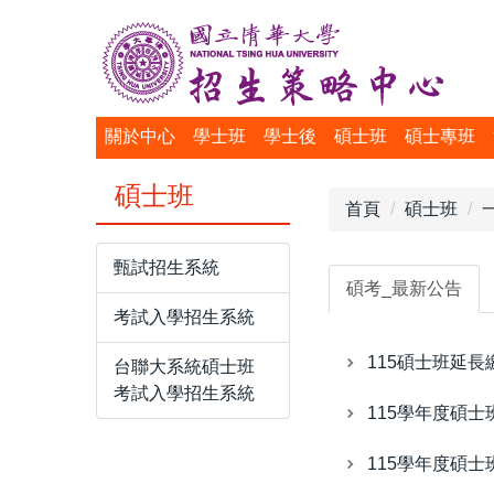
跳
到
主
要
內
關於中心
學士班
學士後
碩士班
碩士專班
容
區
碩士班
首頁
碩士班
甄試招生系統
碩考_最新公告
考試入學招生系統
115碩士班延長
台聯大系統碩士班
考試入學招生系統
115學年度碩
115學年度碩士