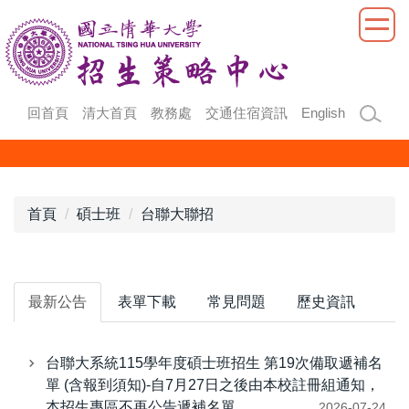
跳
到
主
要
內
回首頁
清大首頁
教務處
交通住宿資訊
English
容
區
首頁
碩士班
台聯大聯招
最新公告
表單下載
常見問題
歷史資訊
台聯大系統115學年度碩士班招生 第19次備取遞補名
單 (含報到須知)-自7月27日之後由本校註冊組通知，
本招生專區不再公告遞補名單。
2026-07-24