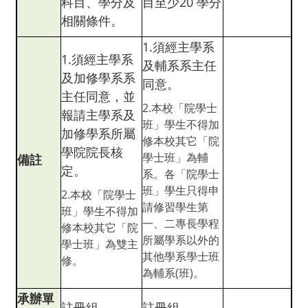
科目、學分及
目至少20 學分
相關條件。
1.須經主學系
1.須經主學系
及輔系系主任
及加修學系系
同意。
主任同意，並
2.本校「院學士
報請主學系及
班」學生不得加
加修學系所屬
修本校其它「院
學院院長核
學士班」為輔
備註
定。
系。各「院學士
班」學生只得申
2.本校「院學士
請修習學生第
班」學生不得加
一、二專長學程
修本校其它「院
所屬學系以外的
學士班」為雙主
其他學系學士班
修。
為輔系(班)。
承辦單
註冊組
註冊組