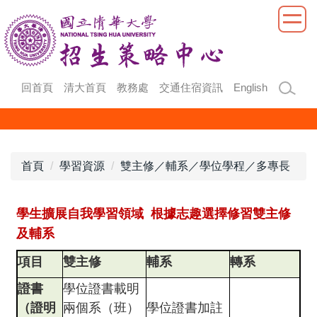
跳
到
主
要
內
回首頁
清大首頁
教務處
交通住宿資訊
English
容
區
首頁
學習資源
雙主修／輔系／學位學程／多專長
學生擴展自我學習領域 根據志趣選擇修習雙主修
及輔系
項目
雙主修
輔系
轉系
證書
學位證書載明
（證明
兩個系（班）
學位證書加註
---