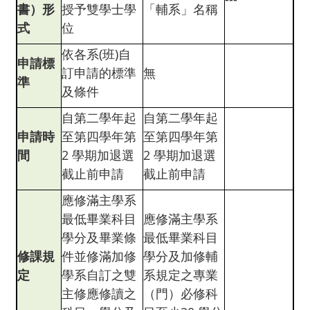
書）形
授予雙學士學
「輔系」名稱
式
位
依各系(班)自
申請標
訂申請的標準
無
準
及條件
自第二學年起
自第二學年起
申請時
至第四學年第
至第四學年第
間
2 學期加退選
2 學期加退選
截止前申請
截止前申請
應修滿主學系
最低畢業科目
應修滿主學系
學分及畢業條
最低畢業科目
修課規
件並修滿加修
學分及加修輔
定
學系自訂之雙
系規定之專業
主修應修讀之
（門）必修科