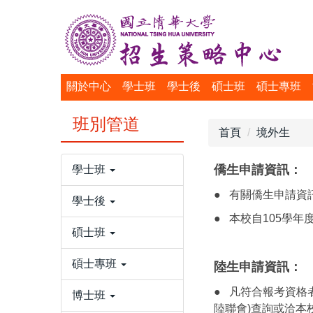
跳
到
主
要
內
關於中心
學士班
學士後
碩士班
碩士專班
容
區
班別管道
首頁
境外生
僑生申請資訊：
學士班
● 有關僑生申請資
學士後
● 本校自105學
碩士班
碩士專班
陸生申請資訊：
● 凡符合報考資格
博士班
陸聯會)查詢或洽本