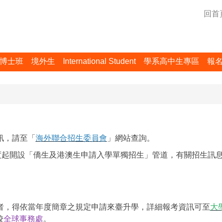
回首
博士班
境外生
International Student
學系高中生專區
報
訊，請至「
海外聯合招生委員會
」網站查詢。
年度起開設「僑生及港澳生申請入學單獨招生」管道，有關招生訊
者，得依當年度簡章之規定申請來臺升學，詳細報考資訊可至
大
校
全球事務處
。