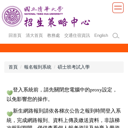
跳
到
主
要
內
回首頁
清大首頁
教務處
交通住宿資訊
English
容
區
首頁
報名報到系統
碩士班考試入學
登入系統前，請先關閉您電腦中的proxy設定，
以免影響您的操作。
新生網路報到請依各梯次公告之報到時間登入系
統，完成網路報到、資料上傳及繳送資料，非該梯