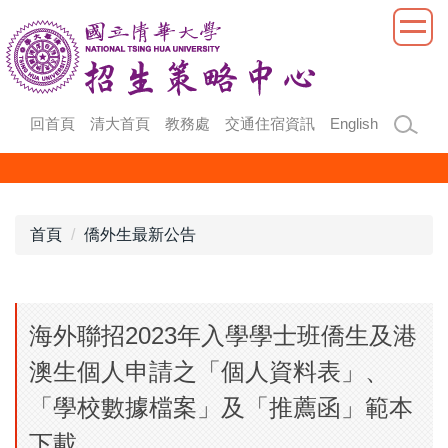
跳
到
主
要
內
回首頁
清大首頁
教務處
交通住宿資訊
English
容
區
首頁
僑外生最新公告
海外聯招2023年入學學士班僑生及港
澳生個人申請之「個人資料表」、
「學校數據檔案」及「推薦函」範本
下載