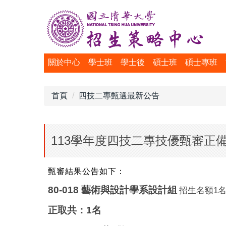
跳
到
主
要
內
關於中心
學士班
學士後
碩士班
碩士專班
容
區
首頁
四技二專甄選最新公告
113學年度四技二專技優甄審正
甄審結果公告如下：
80-018
藝術與設計學
系設計組
1
招生名額
正取共：
1
名