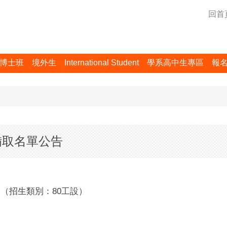
回首
博士班
境外生
International Student
學系高中生專區
報
備取名單公告
80
名（招生類別：
工設）