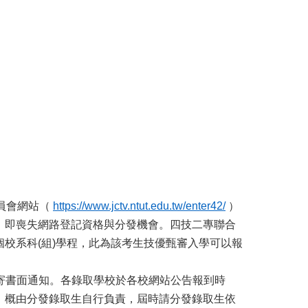
員會網站（
https://www.jctv.ntut.edu.tw/enter42/
）
，即喪失網路登記資格與分發機會。四技二專聯合
校系科(組)學程，此為該考生技優甄審入學可以報
會不另寄書面通知。各錄取學校於各校網站公告報到時
，概由分發錄取生自行負責，屆時請分發錄取生依