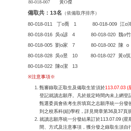
80-018-007
黃O傑
備取共：
13
名
（依備取序排序）
80-018-011
o
1 80-018-009
o
丁
喬
江
80-018-016
o
4 80-018-020
o
吳
諺
魏
竹
80-018-005
o
7 80-018-002
o
劉
家
陳
80-018-028
o
10 80-018-027
o
吳
昱
黃
筑
80-018-022
o
13
陳
潔
※
注意事項※
甄審錄取正取生及備取生皆須於
113.07.03 (
登記就讀志願序。凡於規定時間內未上網登
甄選委員會依考生所填寫之志願序統一分發
到之校系科(組)學程，詳見簡章第36及37頁
就讀志願序統一分發結果訂於113.07.09
間、方式及注意事項，獲分發之錄取生須自