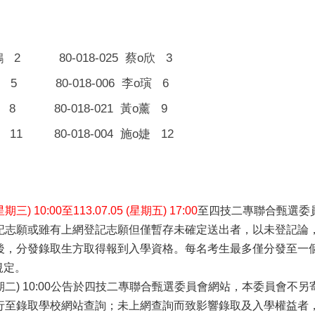
2 80-018-025
o
3
鴻
蔡
欣
5 80-018-006
o
6
李
璌
 8 80-018-021
o
9
黃
薰
11 80-018-004
o
12
施
婕
星期三) 10:00至113.07.05 (星期五) 17:00
至四技二專聯合甄選委
記志願或雖有上網登記志願但僅暫存未確定送出者，以未登記論
後，分發錄取生方取得報到入學資格。每名考生最多僅分發至一個
規定。
 (星期二) 10:00公告於四技二專聯合甄選委員會網站，本委員
行至錄取學校網站查詢；未上網查詢而致影響錄取及入學權益者