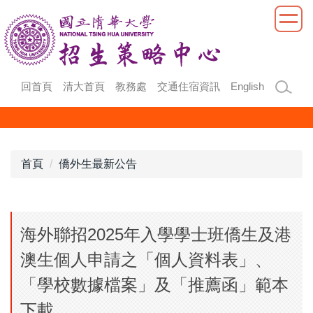
跳
到
主
要
內
回首頁
清大首頁
教務處
交通住宿資訊
English
容
區
首頁
僑外生最新公告
海外聯招2025年入學學士班僑生及港
澳生個人申請之「個人資料表」、
「學校數據檔案」及「推薦函」範本
下載