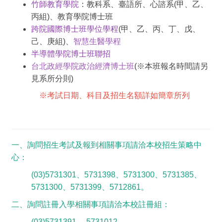
竹師教育學院
：教科系、臺語所、心諮系
(
甲、乙、
丙組)
、教育學院博士班
跨院國際博士班學位學程
(
甲、乙、丙、丁、戊、
己、庚組)
、
智慧生醫學程
半導體學院博士班聯招
台北政經學院政治經濟博士班
(
※本班
報名時間請另
見系所分則)
※考試日期、科目及招生名額詳如簡章所列
一、詢問招生考試及報到相關事項請洽本校招生策略中
心：
(03)5731301
、5731398、5731300、5731385、
5731300、5731399、5712861。
二、詢問註冊入學相關事項請洽本校註冊組：
(03)5731391
、5731012。