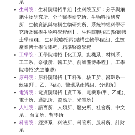
系
生科院
：生科院聯招甲組【生科院五所：分子與細
胞生物研究所、分子醫學研究所、生物科技研究
所、生物資訊與結構生物研究所、系統神經科學研
究所及醫學生物科學程組】、生科院聯招乙(醫師博
士學程)組、生科院聯招丙(結構生物學程)組、
生技
產業博士學位學程
、精準醫療學程
工學院
：工學院聯招【化工系、動機系、材料系、
工工系、奈微所、醫工所、前瞻產博學程】、工學
院聯招(先進能源)
原科院
：原科院聯招
【工科系、核工所、醫環系一
般組
(甲、乙
、
丙
組)、醫環系產博組、分環所
】
電資院
：電資院聯招【資工系、電機系(甲、乙組)、
電子所、通訊所、資應所、光電所】
人社院
：語言所、人類所、歷史所
、
社會所
、中文
系 、台文所、哲學所
科管院
：經濟系、科法所、科管所、服科所、計財
系