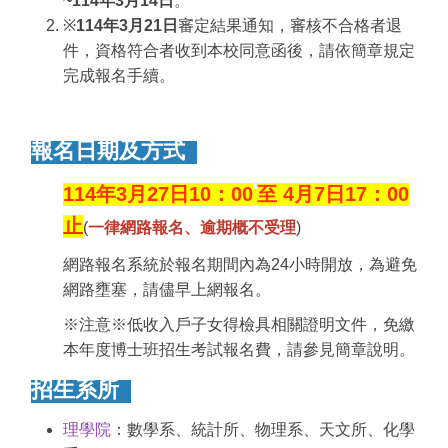
~114年3月14日
。
※
114年3月21日
審定結果通知，審核不合格者退
件，資格符合者收到本校同意函後，請依簡章規定
完成報名手續。
報名日期及方式
114
年3月27日10：00
至
4
月7日17：00
止
(
一律網路報名、逾期概不受理
)
網路報名系統於報名期間內為24小時開放，為避免
網路壅塞，請儘早上網報名。
※注意※低收入戶子女得檢具相關證明文件，免繳
本年度博士班招生考試報名費，請參見簡章說明。
招生系所
理學院
：數學系、統計所、物理系、天文所、化學