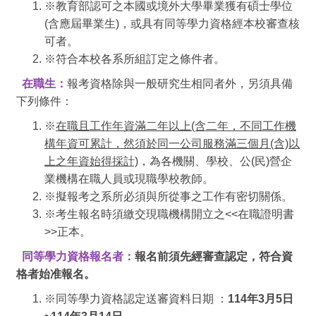
※教育部認可之本國或境外大學畢業獲有碩士學位
(含應屆畢業生)，或具有同等學力資格經本校審查核
可者。
※符合本校各系所組訂定之條件者。
在職生：
報考資格除與一般研究生相同者外，另須具備
下列條件：
※
在職且工作年資滿二年以上(含二年，不同工作機
構年資可累計，然須於同一公司服務滿三個月(含)以
上之年資始得採計)
，為各機關、學校、公(民)營企
業機構在職人員或現職學校教師。
※擬報考之系所必須與所從事之工作有密切關係。
※考生報名時須繳交現職機構開立之<<在職證明書
>>正本。
同等學力資格報名者：
報名前須先經審查認定，符合資
格者始准報名。
※同等學力資格認定送審資料日期 ：
114年3月5日