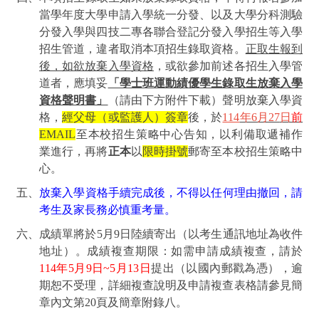
當學年度大學申請入學統一分發、以及大學分科測驗
分發入學與四技二專各聯合登記分發入學招生等入學
招生管道，違者取消本項招生錄取資格。
正取生報到
後，如欲放棄入學資格
，或欲參加前述各招生入學管
道者，應填妥
「學士班運動績優學生錄取生放棄入學
資格聲明書」
（請由下方附件下載）聲明放棄入學資
格，
經父母（或監護人）簽章
後，於
114
年6月27
日
前
EMAIL
至本校招生策略中心告知，以利備取遞補作
業進行，再將
正本
以
限時掛號
郵寄至本校招生策略中
心。
五、
放棄入學資格手續完成後，不得以任何理由撤回，請
考生及家長務必慎重考量。
六、成績單將於
5
月9日
陸續寄出（以考生通訊地址為收件
地址）。成績複查期限：如需申請成績複查，請於
114
年
5
月
9
日
~5
月
13
日
提出（以國內郵戳為憑），逾
期恕不受理，詳細複查說明及申請複查表格請參見簡
章內文第
20
頁及簡章附錄八。