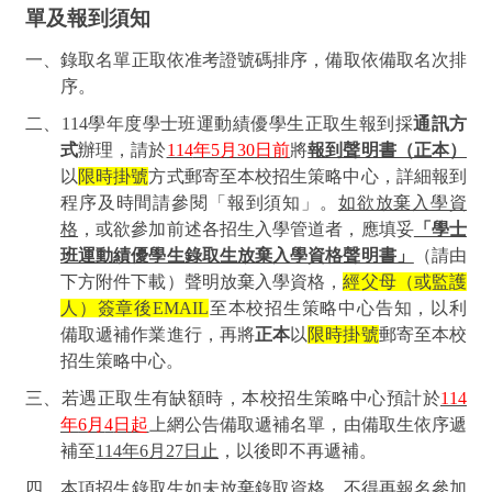
單及報到須知
一、錄取名單正取依准考證號碼排序，備取依備取名次排
序。
二、
114
學年度學士班運動績優學生正取生報到採
通訊方
式
辦理，請於
114
年5月
30
日前
將
報到聲明書（正本）
以
限時掛號
方式郵寄至本校招生策略中心，詳細報到
程序及時間請參閱「報到須知」。
如欲放棄入學資
格
，或欲參加前述各招生入學管道者，應填妥
「學士
班運動績優學生錄取生放棄入學資格聲明書」
（請由
下方附件下載）聲明放棄入學資格，
經父母（或監護
人）簽章後
EMAIL
至本校招生策略中心告知，以利
備取遞補作業進行，再將
正本
以
限時掛號
郵寄至本校
招生策略中心。
三、若遇正取生有缺額時，本校招生策略中心預計於
114
年
6
月
4
日起
上網公告備取遞補名單，由備取生依序遞
補至
114
年
6
月
27
日止
，以後即不再遞補。
四、本項招生錄取生如未放棄錄取資格，不得再報名參加