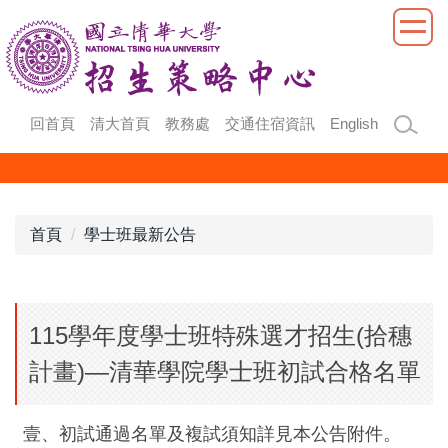
跳
到
主
要
內
回首頁
清大首頁
教務處
交通住宿資訊
English
容
區
首頁
學士班最新公告
115學年度學士班特殊選才招生(拾穗
計畫)—清華學院學士班初試合格名單
壹、初試通過名單及複試須知詳見本公告附件。