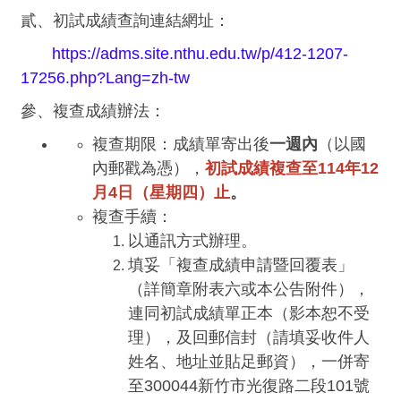
貳、初試成績查詢連結網址：
https://adms.site.nthu.edu.tw/p/412-1207-
17256.php?Lang=zh-tw
參、複查成績辦法：
複查期限：成績單寄出後
一週內
（以國
內郵戳為憑），
初試成績複查至
114
年
12
月
4
日（星期四）止
。
複查手續：
以通訊方式辦理。
填妥「複查成績申請暨回覆表」
（詳簡章附表六或本公告附件），
連同初試成績單正本（影本恕不受
理），及回郵信封（請填妥收件人
姓名、地址並貼足郵資），一併寄
至300044新竹市光復路二段101號