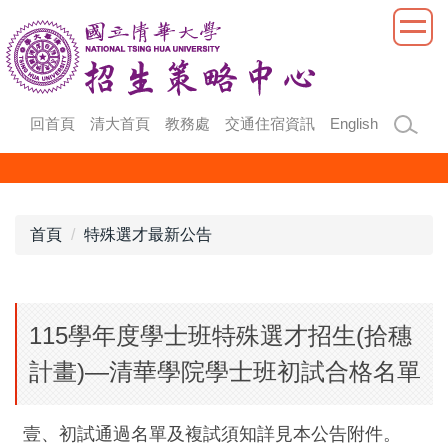
跳
到
主
要
內
回首頁
清大首頁
教務處
交通住宿資訊
English
容
區
首頁
特殊選才最新公告
115學年度學士班特殊選才招生(拾穗
計畫)—清華學院學士班初試合格名單
壹、初試通過名單及複試須知詳見本公告附件。