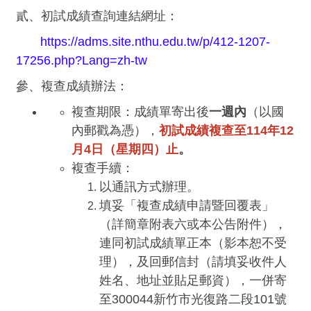
貳、初試成績查詢連結網址：
https://adms.site.nthu.edu.tw/p/412-1207-
17256.php?Lang=zh-tw
參、複查成績辦法：
複查期限：成績單寄出後
一週內
（以國
內郵戳為憑），
初試成績複查至
114
年
12
月
4
日（星期四）止
。
複查手續：
以通訊方式辦理。
填妥「複查成績申請暨回覆表」
（詳簡章附表六或本公告附件），
連同初試成績單正本（影本恕不受
理），及回郵信封（請填妥收件人
姓名、地址並貼足郵資），一併寄
至300044新竹市光復路二段101號