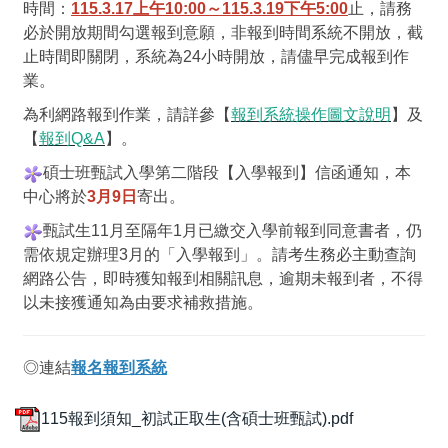
時間：
115.3.17上午10:00～115.3.19下午5:00
止，請務
必於開放期間勾選報到意願，非報到時間系統不開放，截
止時間即關閉，系統為24小時開放，請儘早完成報到作
業。
為利網路報到作業，請詳參【
報到系統操作圖文說明
】及
【
報到Q&A
】。
碩士班甄試入學第二階段【入學報到】信函通知，本
中心將於
3月9日
寄出。
甄試生11月至隔年1月已繳交入學前報到同意書者，仍
需依規定辦理3月的「入學報到」。請考生務必主動查詢
網路公告，即時獲知報到相關訊息，逾期未報到者，不得
以未接獲通知為由要求補救措施。
◎連結
報名報到系統
115報到須知_初試正取生(含碩士班甄試).pdf