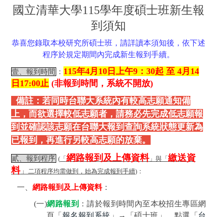
國立清華大學
115
學年度碩士班新生報
到須知
恭喜您錄取本校研究所
碩士班，請詳讀本須知後，依下述
程序於規定期間內完成新生報到手續。
115
年4
月10
日上午9
：3
0
起 至
4
月14
壹、報到時間
：
日
17:00
止
(
非報到時間，系統不開放
)
備註：若同時台聯大系統內有較高志願通知備
上，而欲選擇較低志願者，請務必先完成低志願報
到並確認該志願在台聯大報到查詢系統狀態更新為
已報到，再進行另較高志願的放棄。
網路報到及上傳資料
繳送資
貳、報到程序
(
「
」與「
料
」
二項程序均需做到，始為完成報到手續
)
：
一、
網路報到及上傳資料
：
(
一
)
網路報到
：
請於報到時間內至本校招生專區網
頁「
報名報到系統
」→
「碩士班」，點選「
台