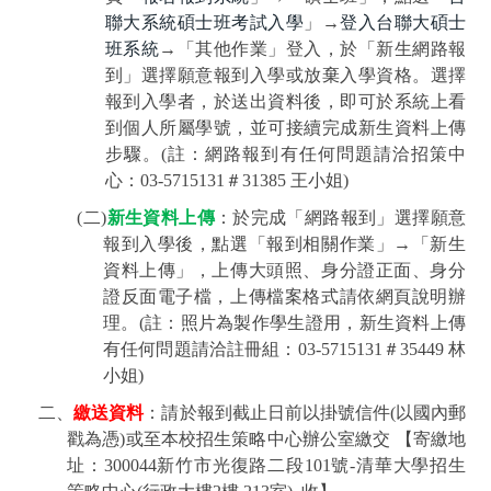
聯大系統碩士班考試入學
」
→
登入台聯大碩士
班系統
→
「其他作業」登入，於「新生網路報
到」選擇願意報到入學或放棄入學資格。選擇
報到入學者，於送出資料後，即可於系統上看
到個人所屬學號，並可接續完成新生資料上傳
步驟。
(
註：網路報到有任何問題請洽招策中
心：
03-5715131
＃
31385 王
小姐
)
(
二
)
新生資料上傳
：於完成「網路報到」選擇願意
報到入學後，點選「報到相關作業」
→
「新生
資料上傳」，上傳大頭照、身分證正面、身分
證反面電子檔，上傳檔案格式請依網頁說明辦
理。
(
註：照片為製作學生證用，新生資料上傳
有任何問題請洽註冊組：
03-5715131
＃
35449
林
小姐
)
二、
繳送資料
：請於報到截止日前以掛號信件
(
以國內郵
戳為憑
)
或至本校招生策略中心辦公室繳交
【寄繳地
址：
300044
新竹市光復路二段
101
號
-
清華大學招生