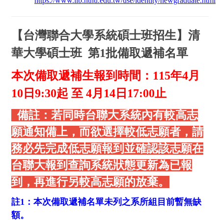
https://www.lib.nthu.edu.tw/use/identity/newgraduate.html
【台灣聯合大學系統碩士班招生】清
華大學碩士班 第1批備取遞補名單
本次備取遞補生報到時間：
115
年4
月
10
日9:30
起 至 4
月14
日17:00
止
備註：若同時台聯大系統內有較高志
願通知備上，而欲選擇較低志願者，請
務必先完成低志願報到並確認該志願在
台聯大報到查詢系統狀態更新為已報
到，再進行另較高志願的放棄。
註1：本次備取遞補名單未列之系所組目前暫無缺
額。