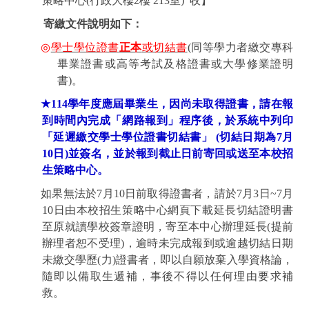
策略中心
(
行政大樓
2
樓
213
室
)
收】
寄繳文件說明如下：
◎
學士學位證書
正本
或切結書
(
同等學力者繳交專科
畢業證書或高等考試及格證書或大學修業證明
書
)
。
★
114
學年度應屆畢業生，因尚未取得證書，請在報
到時間內完成「網路報到」程序後，於系統中列印
「延遲繳交學士學位證書切結書」
(
切結日期為
7
月
10
日
)
並簽名，並於報到截止日前寄回或送至本校招
生策略中心。
如果無法於
7
月
10
日前取得證書者，請於
7
月
3
日
~7
月
10
日由本校招生策略中心網頁下載延長切結證明書
至原就讀學校簽章證明，寄至本中心辦理延長
(
提前
辦理者恕不受理
)
，逾時未完成報到或逾越切結日期
未繳交學歷
(
力
)
證書者，即以自願放棄入學資格論，
隨即以備取生遞補，事後不得以任何理由要求補
救。