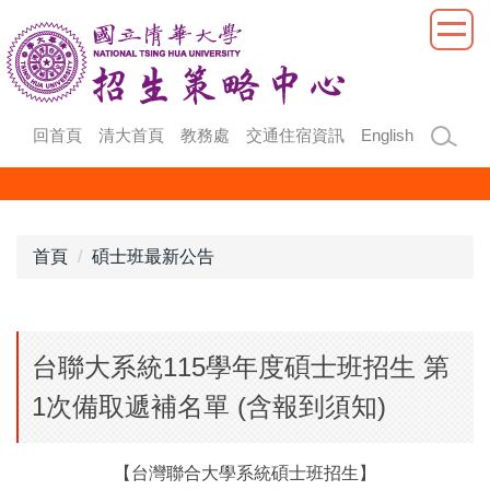
跳
到
主
要
內
回首頁
清大首頁
教務處
交通住宿資訊
English
容
區
首頁
碩士班最新公告
台聯大系統115學年度碩士班招生 第
1次備取遞補名單 (含報到須知)
【台灣聯合大學系統碩士班招生】