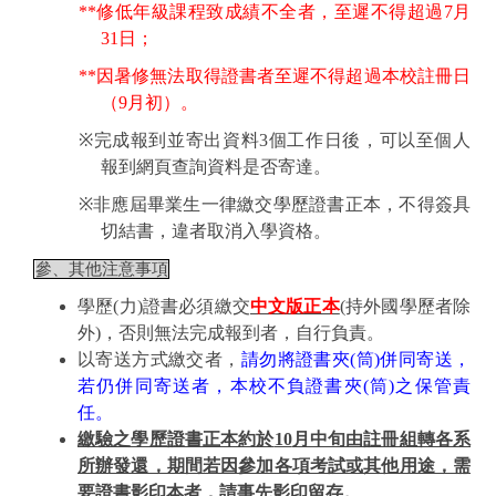
**
修低年級課程致成績不全者，至遲不得超過
7
月
31
日；
**
因暑修無法取得證書者至遲不得超過本校註冊日
（
9
月初）。
※
完成報到並寄出資料
3
個工作日後，可以至個人
報到網頁查詢資料是否寄達。
※
非應屆畢業生一律繳交學歷證書正本，不得簽具
切結書，違者取消入學資格。
參、其他注意事項
學歷
(
力
)
證書必須繳交
中文版正本
(
持外國學歷者除
外
)
，否則無法完成報到者，自行負責。
以寄送方式繳交者，
請勿將證書夾
(
筒
)
併同寄送，
若仍併同寄送者，本校不負證書夾
(
筒
)
之保管責
任。
繳驗之學歷證書正本約於
10
月中旬由註冊組轉各系
所辦發還，期間若因參加各項考試或其他用途，需
要證書影印本者，請事先影印留存。