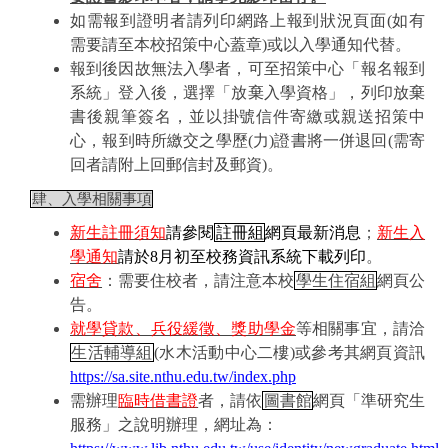
如需報到證明者請列印網路上報到狀況頁面
(
如有
需要請至本校招策中心蓋章
)
或以入學通知代替。
報到後因故無法入學者，可至招策中心「報名報到
系統」登入後，選擇「放棄入學資格」，列印放棄
書後親筆簽名，並以掛號信件寄繳或親送招策中
心，報到時所繳交之學歷
(
力
)
證書將一併退回
(
需寄
回者請附上回郵信封及郵資
)
。
肆、入學相關事項
新生註冊須知
請參閱
註冊組
網頁最新消息
；
新生入
學通知
請於
8
月初至校務資訊系統下載列印
。
宿舍
：需要住校者，請注意本校
學生住宿組
網頁公
告。
就學貸款、兵役緩徵、獎助學金
等相關事宜，請洽
生活輔導組
(
水木活動中心二樓
)
或參考其網頁資訊
https://sa.site.nthu.edu.tw/index.php
需辦理
臨時借書證
者，請依
圖書館
網頁「準研究生
服務」之說明辦理，網址為：