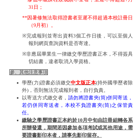
31
日；
**
因暑修無法取得證書者至遲不得超過本校註冊日
（
9
月初）。
※
完成報到並寄出資料
3
個工作日後，可以至個人
報到網頁查詢資料是否寄達。
※
非應屆畢業生一律繳交學歷證書正本，不得簽具
切結書，違者取消入學資格。
參、其他注意事項
學歷
(
力
)
證書必須繳交
中文版正本
(
持外國學歷者除
外
)
，否則無法完成報到者，自行負責。
以寄送方式繳交者，
請勿將證書夾
(
筒
)
併同寄送，
若仍併同寄送者，本校不負證書夾
(
筒
)
之保管責
任。
繳驗之學歷證書正本約於
10
月中旬由註冊組轉各系
所辦發還，期間若因參加各項考試或其他用途，需
要證書影印本者，請事先影印留存。