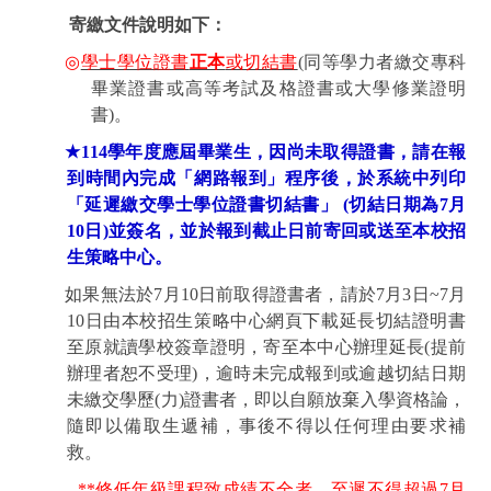
寄繳文件說明如下：
◎
學士學位證書
正本
或切結書
(
同等學力者繳交專科
畢業證書或高等考試及格證書或大學修業證明
書
)
。
★
114
學年度應屆畢業生，因尚未取得證書，請在報
到時間內完成「網路報到」程序後，於系統中列印
「延遲繳交學士學位證書切結書」
(
切結日期為
7
月
10
日
)
並簽名，並於報到截止日前寄回或送至本校招
生策略中心。
如果無法於
7
月
10
日前取得證書者，請於
7
月
3
日
~7
月
10
日由本校招生策略中心網頁下載延長切結證明書
至原就讀學校簽章證明，寄至本中心辦理延長
(
提前
辦理者恕不受理
)
，逾時未完成報到或逾越切結日期
未繳交學歷
(
力
)
證書者，即以自願放棄入學資格論，
隨即以備取生遞補，事後不得以任何理由要求補
救。
**
修低年級課程致成績不全者，至遲不得超過
7
月