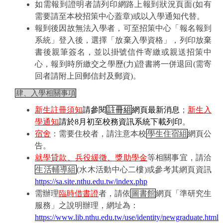
如需報到證明者請列印網路上報到狀況頁面
(
如有
需要請至本校招策中心蓋章
)
或以入學通知代替。
報到後因故無法入學者，可至招策中心「報名報到
系統」登入後，選擇「放棄入學資格」，列印放棄
書後親筆簽名，並以掛號信件寄繳或親送招策中
心，報到時所繳交之學歷
(
力
)
證書將一併退回
(
需寄
回者請附上回郵信封及郵資
)
。
肆、入學相關事項
新生註冊須知
請參閱
註冊組
網頁最新消息
；
新生入
學通知
請於
8
月初至校務資訊系統下載列印
。
宿舍
：需要住校者，請注意本校
學生住宿組
網頁公
告。
就學貸款、兵役緩徵、獎助學金
等相關事宜，請洽
生活輔導組
(
水木活動中心二樓
)
或參考其網頁資訊
https://sa.site.nthu.edu.tw/index.php
需辦理
臨時借書證
者，請依
圖書館
網頁「準研究生
服務」之說明辦理，網址為：
https://www.lib.nthu.edu.tw/use/identity/newgraduate.html