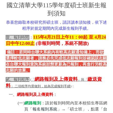
國立清華大學
115
學年度碩士班新生報
到須知
恭喜您錄取本校研究所
碩士班，請詳讀本須知後，依下述
程序於規定期間內完成新生報到手續。
115
年4
月21
日上午11
：00
起 至
4
月24
壹、報到時間
：
日中午
12:00
止
(
非報到時間，系統不開放
)
備註：若同時台聯大系統內有較高志願通知備上，而欲
選擇較低志願者，請務必先完成低志願報到並確認該志願
在台聯大報到查詢系統狀態更新為已報到，再進行另較高
志願的放棄。
網路報到及上傳資料
繳送資
貳、報到程序
(
「
」與「
料
」
二項程序均需做到，始為完成報到手續
)
：
一、
網路報到及上傳資料
：
(
一
)
網路報到
：
請於報到時間內至本校招生專區網
頁「
報名報到系統
」→
「碩士班」，點選「
台