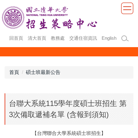
跳
到
主
要
內
回首頁
清大首頁
教務處
交通住宿資訊
English
容
區
首頁
碩士班最新公告
台聯大系統115學年度碩士班招生 第
3次備取遞補名單 (含報到須知)
【台灣聯合大學系統碩士班招生】