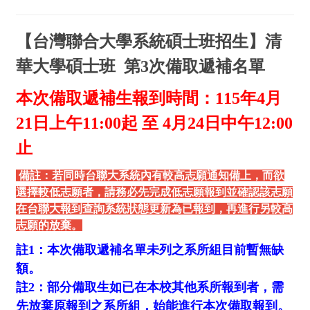
【台灣聯合大學系統碩士班招生】清
華大學碩士班 第3次備取遞補名單
本次備取遞補生報到時間：
115
年4
月
21
日上午11:00
起 至 4
月24
日中午12:00
止
備註：若同時台聯大系統內有較高志願通知備上，而欲
選擇較低志願者，請務必先完成低志願報到並確認該志願
在台聯大報到查詢系統狀態更新為已報到，再進行另較高
志願的放棄。
註1：本次備取遞補名單未列之系所組目前暫無缺
額。
註2：部分備取生如已在本校其他系所報到者，需
先放棄原報到之系所組，始能進行本次備取報到。