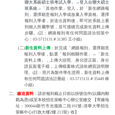
聯大系統碩士班考試入學
」
→
登入台聯大碩士
班系統
→
「其他作業」登入，於「新生網路報
到」選擇願意報到入學或放棄入學資格。選擇
報到入學者，於送出資料後，即可於系統上看
到個人所屬學號，並可接續完成新生資料上傳
步驟。
(
註：網路報到有任何問題請洽招策中
心：
03-5715131
＃
31385 王
小姐
)
(
二
)
新生資料上傳
：於完成「網路報到」選擇願意
報到入學後，點選「報到相關作業」
→
「新生
資料上傳」，上傳大頭照、身分證正面、身分
證反面電子檔，上傳檔案格式請依網頁說明辦
理。
(
註：照片為製作學生證用，新生資料上傳
有任何問題請洽註冊組：
03-5715131
＃
35449
林
小姐
)
二、
繳送資料
：請於報到截止日前以掛號信件
(
以國內郵
戳為憑
)
或至本校招生策略中心辦公室繳交
【寄繳地
址：
300044
新竹市光復路二段
101
號
-
清華大學招生
策略中心
(
行政大樓
2
樓
213
室
)
收】