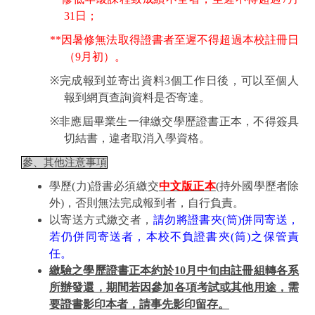
31
日；
**
因暑修無法取得證書者至遲不得超過本校註冊日
（
9
月初）。
※
完成報到並寄出資料
3
個工作日後，可以至個人
報到網頁查詢資料是否寄達。
※
非應屆畢業生一律繳交學歷證書正本，不得簽具
切結書，違者取消入學資格。
參、其他注意事項
學歷
(
力
)
證書必須繳交
中文版正本
(
持外國學歷者除
外
)
，否則無法完成報到者，自行負責。
以寄送方式繳交者，
請勿將證書夾
(
筒
)
併同寄送，
若仍併同寄送者，本校不負證書夾
(
筒
)
之保管責
任。
繳驗之學歷證書正本約於
10
月中旬由註冊組轉各系
所辦發還，期間若因參加各項考試或其他用途，需
要證書影印本者，請事先影印留存。