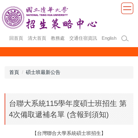
跳
到
主
要
內
回首頁
清大首頁
教務處
交通住宿資訊
English
容
區
首頁
碩士班最新公告
台聯大系統115學年度碩士班招生 第
4次備取遞補名單 (含報到須知)
【台灣聯合大學系統碩士班招生】