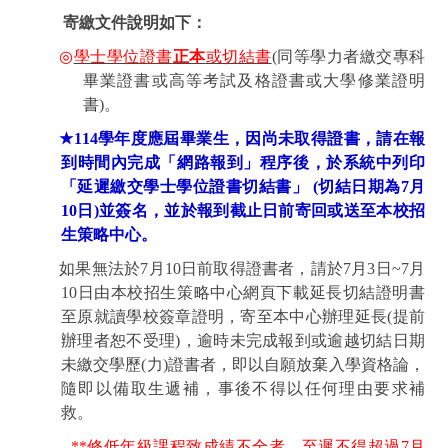
寄繳文件說明如下：
◎
學士學位證書
正本
或切結書
(
同等學力者繳交專科
畢業證書或高等考試及格證書或大學修業證明
書
)
。
★
114
學年度應屆畢業生，因尚未取得證書，請在報
到時間內完成「網路報到」程序後，於系統中列印
「延遲繳交學士學位證書切結書」
(
切結日期為
7
月
10
日
)
並簽名，並於報到截止日前寄回或送至本校招
生策略中心。
如果無法於
7
月
10
日前取得證書者，請於
7
月
3
日
~7
月
10
日由本校招生策略中心網頁下載延長切結證明書
至原就讀學校簽章證明，寄至本中心辦理延長
(
提前
辦理者恕不受理
)
，逾時未完成報到或逾越切結日期
未繳交學歷
(
力
)
證書者，即以自願放棄入學資格論，
隨即以備取生遞補，事後不得以任何理由要求補
救。
**
修低年級課程致成績不全者，至遲不得超過
7
月