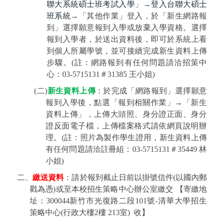
聯大系統碩士班考試入學
」
→
登入台聯大碩士
班系統
→
「其他作業」登入，於「新生網路報
到」選擇願意報到入學或放棄入學資格。選擇
報到入學者，於送出資料後，即可於系統上看
到個人所屬學號，並可接續完成新生資料上傳
步驟。
(
註：網路報到有任何問題請洽招策中
心：
03-5715131
＃
31385 王
小姐
)
(
二
)
新生資料上傳
：於完成「網路報到」選擇願意
報到入學後，點選「報到相關作業」
→
「新生
資料上傳」，上傳大頭照、身分證正面、身分
證反面電子檔，上傳檔案格式請依網頁說明辦
理。
(
註：照片為製作學生證用，新生資料上傳
有任何問題請洽註冊組：
03-5715131
＃
35449
林
小姐
)
二、
繳送資料
：請於報到截止日前以掛號信件
(
以國內郵
戳為憑
)
或至本校招生策略中心辦公室繳交
【寄繳地
址：
300044
新竹市光復路二段
101
號
-
清華大學招生
策略中心
(
行政大樓
2
樓
213
室
)
收】