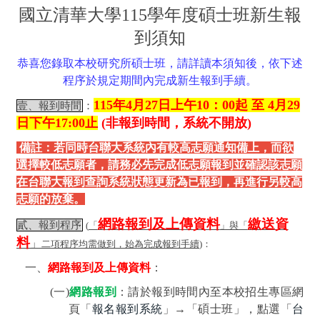
國立清華大學
115
學年度碩士班新生報
到須知
恭喜您錄取本校研究所
碩士班，請詳讀本須知後，依下述
程序於規定期間內完成新生報到手續。
115
年4
月27
日上午10
：00
起 至
4
月29
壹、報到時間
：
日下午
17:00
止
(
非報到時間，系統不開放
)
備註：若同時台聯大系統內有較高志願通知備上，而欲
選擇較低志願者，請務必先完成低志願報到並確認該志願
在台聯大報到查詢系統狀態更新為已報到，再進行另較高
志願的放棄。
網路報到及上傳資料
繳送資
貳、報到程序
(
「
」與「
料
」
二項程序均需做到，始為完成報到手續
)
：
一、
網路報到及上傳資料
：
(
一
)
網路報到
：
請於報到時間內至本校招生專區網
頁「
報名報到系統
」→
「碩士班」，點選「
台