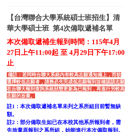
【台灣聯合大學系統碩士班招生】清
華大學碩士班 第4次備取遞補名單
本次備取遞補生報到時間：
115
年4
月
27
日上午11:00
起 至 4
月29
日下午17:00
止
備註：若同時台聯大系統內有較高志願通知備上，而欲
選擇較低志願者，請務必先完成低志願報到並確認該志願
在台聯大報到查詢系統狀態更新為已報到，再進行另較高
志願的放棄。
註1：本次備取遞補名單未列之系所組目前暫無缺
額。
註2：部分備取生如已在本校其他系所報到者，需
先放棄原報到之系所組，始能進行本次備取報到。