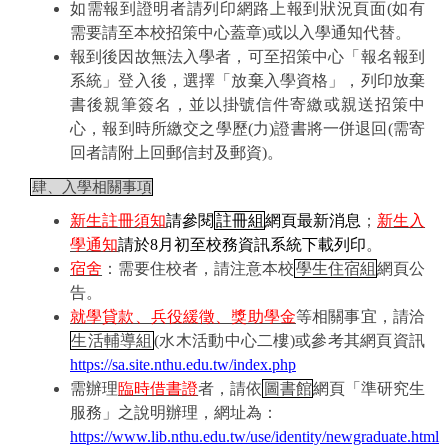
如需報到證明者請列印網路上報到狀況頁面
(
如有
需要請至本校招策中心蓋章
)
或以入學通知代替。
報到後因故無法入學者，可至招策中心「報名報到
系統」登入後，選擇「放棄入學資格」，列印放棄
書後親筆簽名，並以掛號信件寄繳或親送招策中
心，報到時所繳交之學歷
(
力
)
證書將一併退回
(
需寄
回者請附上回郵信封及郵資
)
。
肆、入學相關事項
新生註冊須知
請參閱
註冊組
網頁最新消息
；
新生入
學通知
請於
8
月初至校務資訊系統下載列印
。
宿舍
：需要住校者，請注意本校
學生住宿組
網頁公
告。
就學貸款、兵役緩徵、獎助學金
等相關事宜，請洽
生活輔導組
(
水木活動中心二樓
)
或參考其網頁資訊
https://sa.site.nthu.edu.tw/index.php
需辦理
臨時借書證
者，請依
圖書館
網頁「準研究生
服務」之說明辦理，網址為：
https://www.lib.nthu.edu.tw/use/identity/newgraduate.html