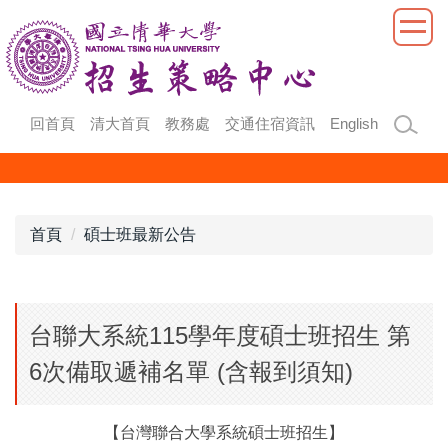
跳
到
主
要
內
回首頁
清大首頁
教務處
交通住宿資訊
English
容
區
首頁
碩士班最新公告
台聯大系統115學年度碩士班招生 第
6次備取遞補名單 (含報到須知)
【台灣聯合大學系統碩士班招生】