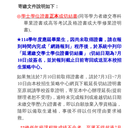
寄繳文件說明如下：
◎
學士學位證書
正本
或切結書
(
同等學力者繳交專科
畢業證書或高等考試及格證書或大學修業證明
書
)
。
★
114
學年度應屆畢業生，因尚未取得證書，請在報
到時間內完成「網路報到」程序後，於系統中列印
「延遲繳交學士學位證書切結書」
(
切結日期為
7
月
10
日
)
並簽名，並於報到截止日前寄回或送至本校招
生策略中心。
如果無法於
7
月
10
日前取得證書者，請於
7
月
3
日
~7
月
10
日由本校招生策略中心網頁下載延長切結證明書
至原就讀學校簽章證明，寄至本中心辦理延長
(
提前
辦理者恕不受理
)
，逾時未完成報到或逾越切結日期
未繳交學歷
(
力
)
證書者，即以自願放棄入學資格論，
隨即以備取生遞補，事後不得以任何理由要求補
救。
**
修低年級課程致成績不全者，至遲不得超過
7
月