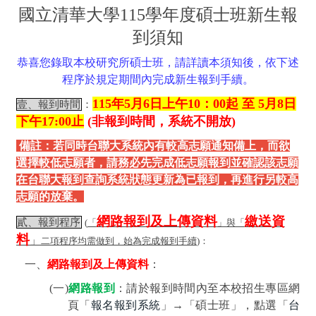
國立清華大學
115
學年度碩士班新生報
到須知
恭喜您錄取本校研究所
碩士班，請詳讀本須知後，依下述
程序於規定期間內完成新生報到手續。
115
年5
月6
日上午10
：00
起 至 5
月8
日
壹、報到時間
：
下午
17:00
止
(
非報到時間，系統不開放
)
備註：若同時台聯大系統內有較高志願通知備上，而欲
選擇較低志願者，請務必先完成低志願報到並確認該志願
在台聯大報到查詢系統狀態更新為已報到，再進行另較高
志願的放棄。
網路報到及上傳資料
繳送資
貳、報到程序
(
「
」與「
料
」
二項程序均需做到，始為完成報到手續
)
：
一、
網路報到及上傳資料
：
(
一
)
網路報到
：
請於報到時間內至本校招生專區網
頁「
報名報到系統
」→
「碩士班」，點選「
台