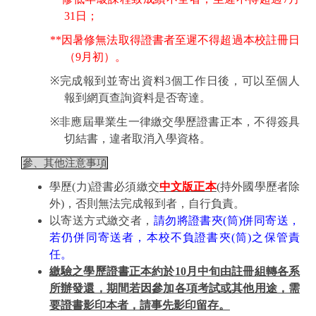
31
日；
**
因暑修無法取得證書者至遲不得超過本校註冊日
（
9
月初）。
※
完成報到並寄出資料
3
個工作日後，可以至個人
報到網頁查詢資料是否寄達。
※
非應屆畢業生一律繳交學歷證書正本，不得簽具
切結書，違者取消入學資格。
參、其他注意事項
學歷
(
力
)
證書必須繳交
中文版正本
(
持外國學歷者除
外
)
，否則無法完成報到者，自行負責。
以寄送方式繳交者，
請勿將證書夾
(
筒
)
併同寄送，
若仍併同寄送者，本校不負證書夾
(
筒
)
之保管責
任。
繳驗之學歷證書正本約於
10
月中旬由註冊組轉各系
所辦發還，期間若因參加各項考試或其他用途，需
要證書影印本者，請事先影印留存。