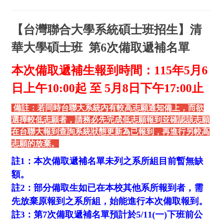
【台灣聯合大學系統碩士班招生】清
華大學碩士班 第6次備取遞補名單
本次備取遞補生報到時間：
115
年5
月6
日上午10:00
起 至 5
月8
日下午17:00
止
備註：若同時台聯大系統內有較高志願通知備上，而欲
選擇較低志願者，請務必先完成低志願報到並確認該志願
在台聯大報到查詢系統狀態更新為已報到，再進行另較高
志願的放棄。
註1：本次備取遞補名單未列之系所組目前暫無缺
額。
註2：部分備取生如已在本校其他系所報到者，需
先放棄原報到之系所組，始能進行本次備取報到。
註3：第7次備取遞補名單預計於5/11(一)下班前公