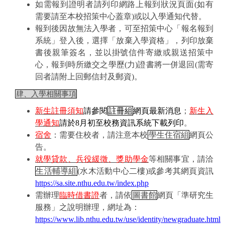
如需報到證明者請列印網路上報到狀況頁面
(
如有
需要請至本校招策中心蓋章
)
或以入學通知代替。
報到後因故無法入學者，可至招策中心「報名報到
系統」登入後，選擇「放棄入學資格」，列印放棄
書後親筆簽名，並以掛號信件寄繳或親送招策中
心，報到時所繳交之學歷
(
力
)
證書將一併退回
(
需寄
回者請附上回郵信封及郵資
)
。
肆、入學相關事項
新生註冊須知
請參閱
註冊組
網頁最新消息
；
新生入
學通知
請於
8
月初至校務資訊系統下載列印
。
宿舍
：需要住校者，請注意本校
學生住宿組
網頁公
告。
就學貸款、兵役緩徵、獎助學金
等相關事宜，請洽
生活輔導組
(
水木活動中心二樓
)
或參考其網頁資訊
https://sa.site.nthu.edu.tw/index.php
需辦理
臨時借書證
者，請依
圖書館
網頁「準研究生
服務」之說明辦理，網址為：
https://www.lib.nthu.edu.tw/use/identity/newgraduate.html