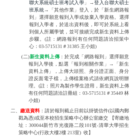
聯大系統碩士班考試入學
」
→
登入台聯大碩士
班系統
→
「其他作業」登入，於「新生網路報
到」選擇願意報到入學或放棄入學資格。選擇
報到入學者，於送出資料後，即可於系統上看
到個人所屬學號，並可接續完成新生資料上傳
步驟。
(
註：網路報到有任何問題請洽招策中
心：
03-5715131
＃
31385 王
小姐
)
(
二
)
新生資料上傳
：於完成「網路報到」選擇願意
報到入學後，點選「報到相關作業」
→
「新生
資料上傳」，上傳大頭照、身分證正面、身分
證反面電子檔，上傳檔案格式請依網頁說明辦
理。
(
註：照片為製作學生證用，新生資料上傳
有任何問題請洽註冊組：
03-5715131
＃
35449
林
小姐
)
二、
繳送資料
：請於報到截止日前以掛號信件
(
以國內郵
戳為憑
)
或至本校招生策略中心辦公室繳交
【寄繳地
址：
300044
新竹市光復路二段
101
號
-
清華大學招生
策略中心
(
行政大樓
2
樓
213
室
)
收】