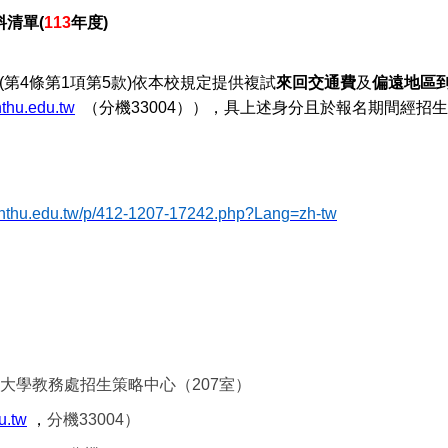
清單(
113
年度)
第4條第1項第5款)
依本校規定提供複試
來回交通費
及
偏遠地區
hu.edu.tw
（分機
33004
）），具上述身分且於報名期間經招生
e.nthu.edu.tw/p/412-1207-17242.php?Lang=zh-tw
大學教務處招生策略中心（
207
室）
u.tw
，
分機33004）