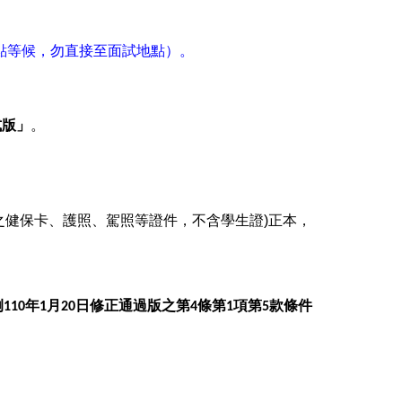
點等候，勿直接至面試地點）。
式版」
。
之健保卡、護照、駕照等證件，不含學生證)正本，
例
年
月
日修正通過版之第
條第
項第
款條件
110
1
20
4
1
5