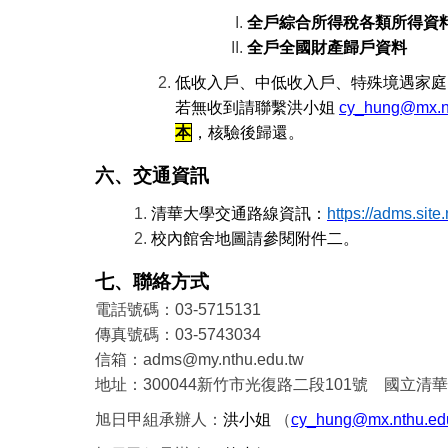
全戶綜合所得稅各類所得資料
全戶全國財產歸戶資料
低收入戶、中低收入戶、特殊境遇家庭(
若無收到請聯繫洪小姐
cy_hung@mx.nt
本
，核驗後歸還。
六、交通資訊
清華大學交通路線資訊：
https://adms.sit
校內館舍地圖請參閱附件二。
七、聯絡方式
電話號碼：
03-5715131
傳真號碼：
03-5743034
信箱：
adms@my.nthu.edu.tw
地址：
300044
新竹市光復路二段
101
號
國立清華
旭日甲組承辦人：
洪小姐
（
cy_hung@mx.nthu.ed