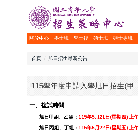
跳
到
主
要
內
關於中心
學士班
學士後
碩士班
碩士專班
容
區
首頁
旭日招生最新公告
115學年度申請入學旭日招生(甲
一、複試時間
旭日甲組、乙組：
115
年5月21日(星期四)
上午
旭日丙組、丁組：
115
年5月22日(星期五) 上