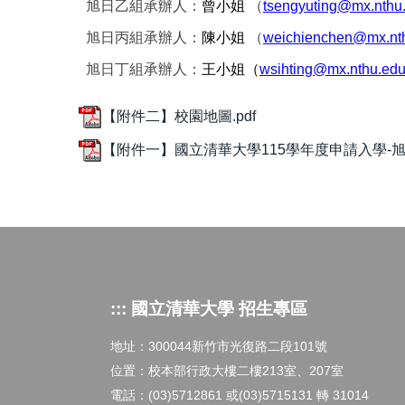
旭日乙組承辦人：
曾小姐
（
tsengyuting@mx.nthu
旭日丙組承辦人：
陳小姐
（
weichienchen@mx.nth
旭日丁組承辦人：
王小姐（
wsihting@mx.nthu.edu
【附件二】校園地圖.pdf
【附件一】國立清華大學115學年度申請入學-旭
::: 國立清華大學 招生專區
地址：300044新竹市光復路二段101號
位置：校本部行政大樓二樓213室、207室
電話：(03)5712861 或(03)5715131 轉 31014