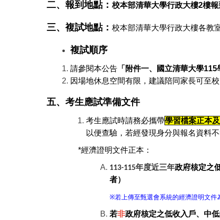
二、報到地點：
校本部清華大學行政大樓2樓報
三、複試地點：
校本部清華大學行政大樓各教
複試順序
請參閱本公告
「附件一、國立清華大學115
因場地休息空間有限，建議陪同家長可至校
五、考生應試準備文件
考生應試時請務必攜帶
學習檔案正本
以便查驗，若經發現身分與報名資料不
*
經濟證明文件正本：
年度近三年
政府核定之
113-115
者）
※
若上傳至甄選會系統的經濟證明文件為
若
非
政府核定之低收入戶、中低