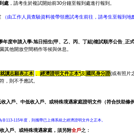
到處
，請考生於複試開始前30分鐘至報到處進行報到。
室
（由工作人員查驗資料後帶領應試考生前往，請考生至報到地
學年度申請入學-旭日招生(甲、乙、丙、丁組)複試順序公告_正
園其他開放空間稍作等候與休息。
及就讀志願表正本
、
經濟證明文件正本*
及
國民身分證
(或有照片
符，則不予應試。
低收入戶、中低收入戶、或特殊境遇家庭證明文件（符合扶助條
非113-115年度，則攜帶已上傳系統之經濟證明文件之正本。
收入戶、或特殊境遇家庭，須另附
全戶
之：