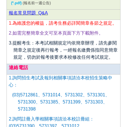
(
*.pdf)
(報名前一週公告)
報名常見問題 Q&A
1.
為維護您的權益，請考生務必詳閱簡章各節之規定。
2.
如需完整簡章全文可至本頁面下方下載附件。
3.
提醒考生：本考試相關規定均依簡章辦理，請先參閱
簡章之規定後再行報考，一經報名繳費係指同意簡章
規定，切勿於報考後要求本校修改任何考試規定。
連絡電話
1.
詢問招生考試及報到相關事項請洽本校招生策略中
心：
(03)5712861
、5731014、5731302、5731301、
5731300、5731385、5731399、5731303、
5731398
2.
詢問註冊入學相關事項請洽本校註冊組：
(03)5731390、5731397、5731012