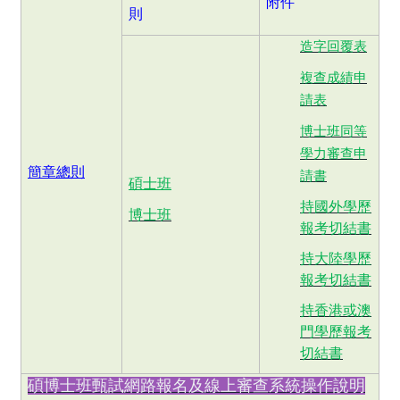
附件
則
造字回覆表
複查成績申
請表
博士班同等
學力審查申
簡章總則
請書
碩士班
持國外學歷
博士班
報考切結書
持大陸學歷
報考切結書
持香港或澳
門學歷報考
切結書
碩博士班甄試網路報名及線上審查系統操作說明