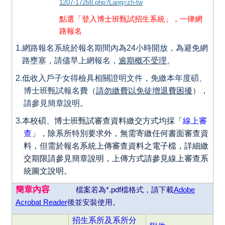
1207-17268.php?Lang=zh-tw
點選「
登入博士班甄試招生系統
」，一律網
路報名
1.
網路報名系統於報名期間內為24小時開放，為避免網
路壅塞，請儘早上網報名，
逾期概不受理
。
2.
低收入戶子女得檢具相關證明文件，免繳本年度碩、
博士班甄試報名費（
請勿繳費以免徒增退費困擾
），
請參見簡章說明。
3.
本校碩、博士班甄試審查資料繳交方式均採「
線上審
查
」，除系所特別要求外，無需寄繳任何書面審查資
料，但需於報名系統上傳審查資料之電子檔，詳細繳
交期限請參見簡章說明，上傳方式請參見線上審查系
統圖文說明。
簡章內容
檔案若為*.pdf檔格式，請下載
Adobe
Acrobat Reader
後並安裝使用。
招生系所及系所分